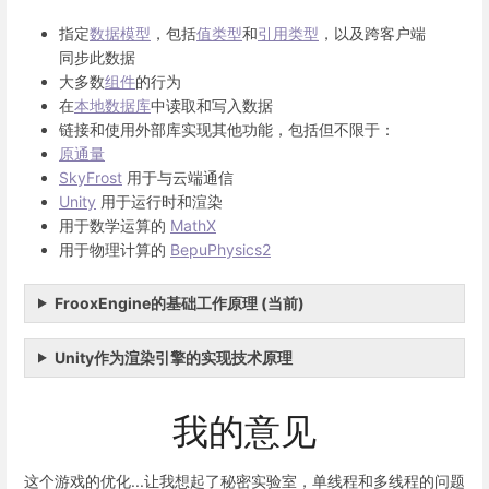
指定
数据模型
，包括
值类型
和
引用类型
，以及跨客户端
同步此数据
大多数
组件
的行为
在
本地数据库
中读取和写入数据
链接和使用外部库实现其他功能，包括但不限于：
原通量
SkyFrost
用于与云端通信
Unity
用于运行时和渲染
用于数学运算的
MathX
用于物理计算的
BepuPhysics2
FrooxEngine的基础工作原理 (当前)
Unity作为渲染引擎的实现技术原理
我的意见
这个游戏的优化...让我想起了秘密实验室，单线程和多线程的问题