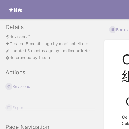
Details
Books
Revision #1
Created
5 months ago
by
modimobeikete
Updated
5 months ago
by
modimobeikete
C
Referenced by 1 item
Actions
Revisions
Export
Col
Co
Page Navigation