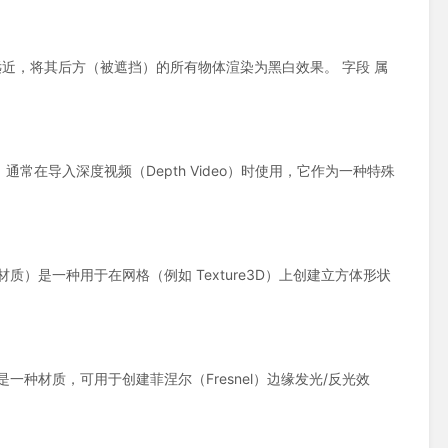
据距离相机的远近，将其后方（被遮挡）的所有物体渲染为黑白效果。 字段 属
al（深度投影材质）通常在导入深度视频（Depth Video）时使用，它作为一种特殊
al（雾气盒体积材质）是一种用于在网格（例如 Texture3D）上创建立方体形状
插值材质） 组件是一种材质，可用于创建菲涅尔（Fresnel）边缘发光/反光效