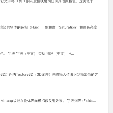
件是一种材质，它允许将 0 到 1 的灰度值映射为任何其他颜色值。这类似于
其后方渲染的物体的色相（Hue）、饱和度（Saturation）和颜色亮度
体的颜色。 字段 字段（英文） 类型 描述（中文） H...
xture3D组件的Texture3D（3D纹理）来将输入值映射到输出值的方
用于通过Matcap纹理在物体表面模拟假反射效果。 字段列表 (Fields...