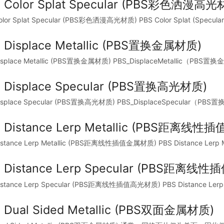
 Color Splat Specular (PBS彩色洒漫高光
Color Splat Specular (PBS彩色洒漫高光材质) PBS Color Splat
 Displace Metallic (PBS置换金属材质)
isplace Metallic (PBS置换金属材质) PBS_DisplaceMetallic（P
 Displace Specular (PBS置换高光材质)
isplace Specular (PBS置换高光材质) PBS_DisplaceSpecular（
 Distance Lerp Metallic (PBS距离线
Distance Lerp Metallic (PBS距离线性插值金属材质) PBS Distanc
 Distance Lerp Specular (PBS距离
Distance Lerp Specular (PBS距离线性插值高光材质) PBS Distan
 Dual Sided Metallic (PBS双面金属材质)