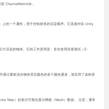
ChannelMatrixM...
erial）上的一个属性，用于控制材质的渲染顺序。它直接对应 Unity
件用于模糊在其后方渲染的物体。它的工作原理是：首先使用深度测试（Z-
al（通道矩阵材质）组件通过重新混合物体背后颜色的各个颜色通道，使应用了该材质
贴图（Color Map）的形式可视化显示网格（Mesh）数据。 注意：通常