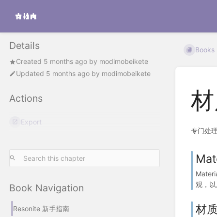
Details
Books
Created
5 months ago
by
modimobeikete
Updated
5 months ago
by
modimobeikete
材
Actions
Export
专门处
Mat
Mate
观，以
Book Navigation
材质 
Resonite 新手指南