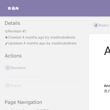
Details
Books
Revision #1
Created
4 months ago
by
modimobeikete
Updated
4 months ago
by
modimobeikete
Actions
Revisions
Anc
Export
用
Page Navigation