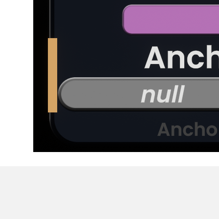
输出 (Outp
称 (Name)
描述 (Description)
nAnchored
(Call)
当用户锚定到锚点时触发。