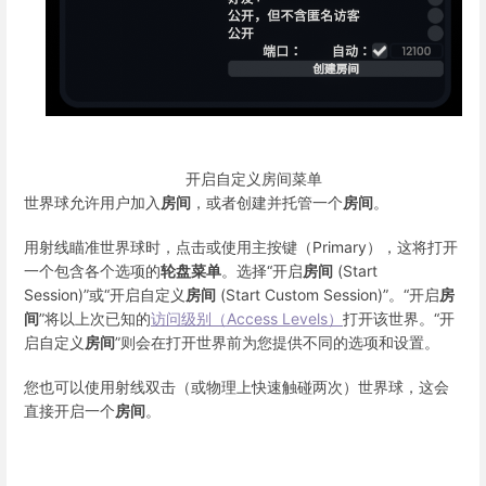
开启自定义房间菜单
世界球允许用户加入
房间
，或者创建并托管一个
房间
。
用射线瞄准世界球时，点击或使用主按键（Primary），这将打开
一个包含各个选项的
轮盘菜单
。选择“开启
房间
(Start
Session)”或“开启自定义
房间
(Start Custom Session)”。“开启
房
间
”将以上次已知的
访问级别（Access Levels）
打开该世界。“开
启自定义
房间
”则会在打开世界前为您提供不同的选项和设置。
您也可以使用射线双击（或物理上快速触碰两次）世界球，这会
直接开启一个
房间
。