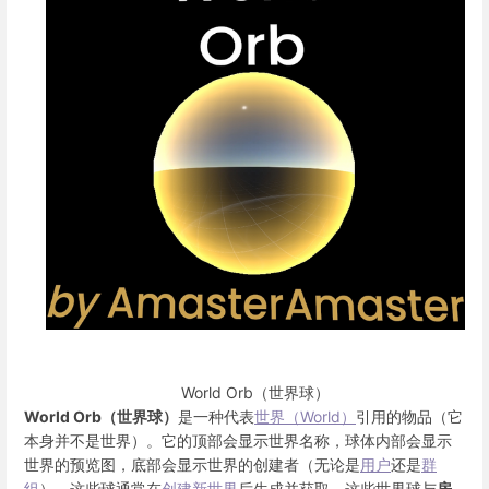
World Orb（世界球）
World Orb（世界球）
是一种代表
世界（World）
引用的物品（它
本身并不是世界）。它的顶部会显示世界名称，球体内部会显示
世界的预览图，底部会显示世界的创建者（无论是
用户
还是
群
组
）。这些球通常在
创建新世界
后生成并获取。这些世界球与
房