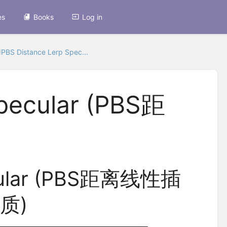
es
Books
Log in
PBS Distance Lerp Spec...
Specular (PBS距
ecular (PBS距离线性插
质)