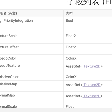
字段列表 (Fie
段名 (英文)
类型
ghPriorityIntegration
Bool
xtureScale
Float2
xtureOffset
Float2
bedoColor
ColorX
bedoTexture
AssetRef<
ITexture2D
>
issiveColor
ColorX
issiveMap
AssetRef<
ITexture2D
>
ormalMap
AssetRef<
ITexture2D
>
rmalScale
Float