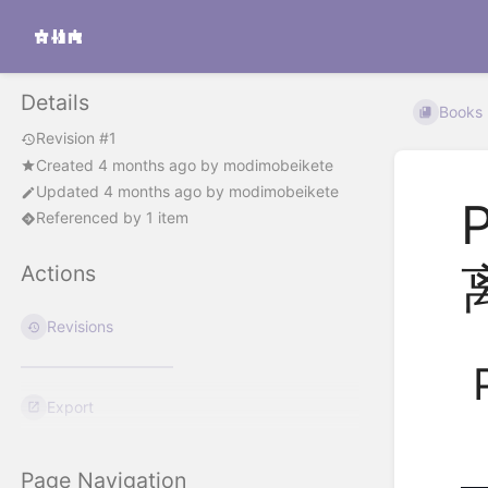
Details
Books
Revision #1
Created
4 months ago
by
modimobeikete
Updated
4 months ago
by
modimobeikete
Referenced by 1 item
Actions
Revisions
Export
Page Navigation