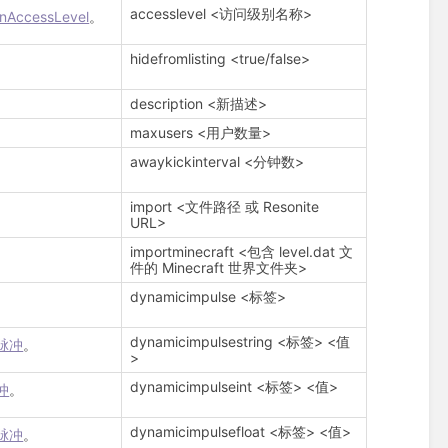
accesslevel <访问级别名称>
onAccessLevel
。
hidefromlisting <true/false>
description <新描述>
maxusers <用户数量>
awaykickinterval <分钟数>
import <文件路径 或 Resonite
URL>
importminecraft <包含 level.dat 文
件的 Minecraft 世界文件夹>
dynamicimpulse <标签>
dynamicimpulsestring <标签> <值
脉冲
。
>
dynamicimpulseint <标签> <值>
冲
。
dynamicimpulsefloat <标签> <值>
脉冲
。