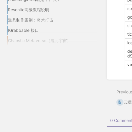
s
Resonite高级教程说明
g
道具制作案例：奇术打击
s
IGrabbable 接口
ti
Chaostic Metaverse（混元宇宙）
lo
d
dS
ve
Enter
section
select
Previou
mode
云端
0 Comment