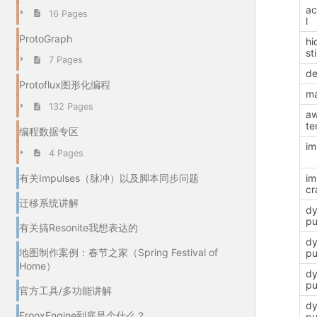
ac
16 Pages
l
ProtoGraph
hi
st
7 Pages
de
Protoflux图形化编程
m
132 Pages
aw
te
编程数据专区
im
4 Pages
有关Impulses（脉冲）以及脚本同步问题
im
cr
迁移系统讲解
d
pu
有关搞Resonite我想表达的
d
地图制作案例：春节之家（Spring Festival of
pu
Home）
d
pu
官方工具/多功能讲解
d
FrooxEngine到底是个什么？
pu