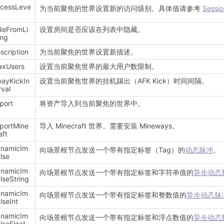
cessLeve
为当前聚焦的世界设置新的访问级别。具体值请参考
Sessi
deFromLi
设置房间是否应该在列表中隐藏。
ing
scription
为当前聚焦的世界设置新描述。
axUsers
设置当前聚焦世界的最大用户数限制。
ayKickIn
设置当前聚焦世界的挂机踢出（AFK Kick）时间间隔。
rval
port
将资产导入到当前聚焦的世界中。
portMine
导入 Minecraft 世界。需要安装 Mineways。
aft
ynamicIm
向场景根节点发送一个带有指定标签（Tag）的
动态脉冲
。
lse
ynamicIm
向场景根节点发送一个带有指定标签和字符串值的
异步动态
lseString
ynamicIm
向场景根节点发送一个带有指定标签和整数值的
异步动态脉
lseInt
ynamicIm
向场景根节点发送一个带有指定标签和浮点数值的
异步动态
lseFloat