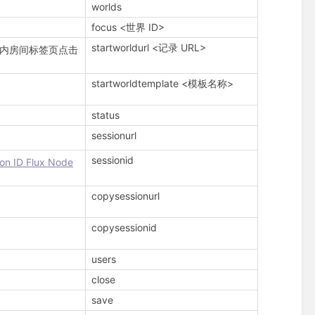
worlds
focus <世界 ID>
startworldurl <记录 URL>
戏内房间标签页点击
startworldtemplate <模板名称>
status
sessionurl
sessionid
on ID Flux Node
copysessionurl
copysessionid
users
close
save