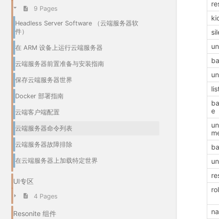
re
9 Pages
ki
Headless Server Software （云端服务器软
件）
si
un
在 ARM 设备上运行云端服务器
b
云端服务器前置准备与安装指南
u
保存云端服务器世界
li
Docker 部署指南
b
e
云端客户端配置
u
云端服务器命令列表
m
云端服务器故障排除
b
在云端服务器上加载特定世界
u
r
UI专区
ro
4 Pages
n
Resonite 组件