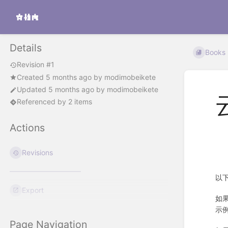
Details
Books
Revision #1
Created
5 months ago
by
modimobeikete
Updated
5 months ago
by
modimobeikete
Referenced by 2 items
Actions
Revisions
以
Export
如
示
Page Navigation