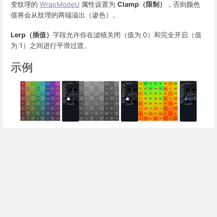
变纹理的
WrapModeU
属性设置为
Clamp（限制）
，否则颜色
值将会从纹理的两端溢出（渗色）。
Lerp（插值）
字段允许你在滤镜关闭（值为 0）和完全开启（值
为 1）之间进行平滑过渡。
示例
未应用
默认的
使用彩虹渐变纹理
GrayscaleMaterial
GrayscaleMaterial
（Gradient）的
（Lerp 为 0）
效果（黑白）
GrayscaleMaterial
另请参阅
暂无相关链接。