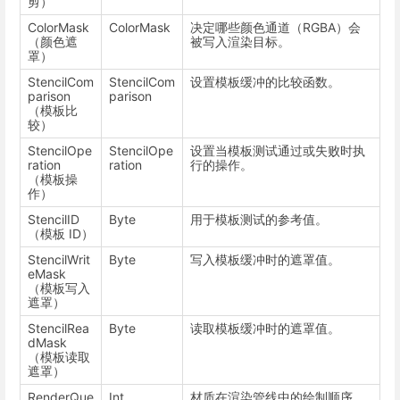
剪）
ColorMask
ColorMask
决定哪些颜色通道（RGBA）会
（颜色遮
被写入渲染目标。
罩）
StencilCom
StencilCom
设置模板缓冲的比较函数。
parison
parison
（模板比
较）
StencilOpe
StencilOpe
设置当模板测试通过或失败时执
ration
ration
行的操作。
（模板操
作）
StencilID
Byte
用于模板测试的参考值。
（模板 ID）
StencilWrit
Byte
写入模板缓冲时的遮罩值。
eMask
（模板写入
遮罩）
StencilRea
Byte
读取模板缓冲时的遮罩值。
dMask
（模板读取
遮罩）
RenderQue
Int
材质在渲染管线中的绘制顺序。