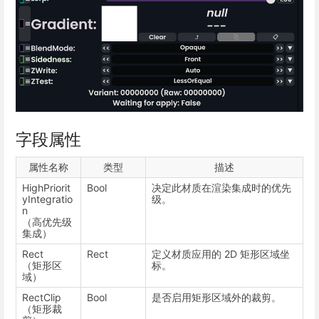
字段属性
属性名称
类型
描述
HighPriorit
Bool
决定此材质在渲染集成时的优先
yIntegratio
级。
n
（高优先级
集成）
Rect
Rect
定义材质应用的 2D 矩形区域坐
（矩形区
标。
域）
RectClip
Bool
是否启用矩形区域外的裁剪。
（矩形裁