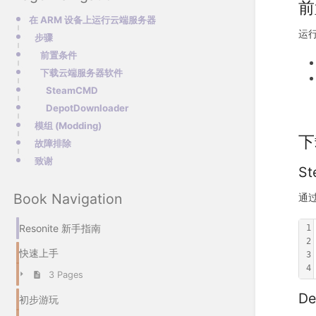
前
在 ARM 设备上运行云端服务器
运行
步骤
前置条件
下载云端服务器软件
SteamCMD
DepotDownloader
模组 (Modding)
下
故障排除
致谢
S
Book Navigation
通过
Resonite 新手指南
1
2
快速上手
3
4
3 Pages
De
初步游玩