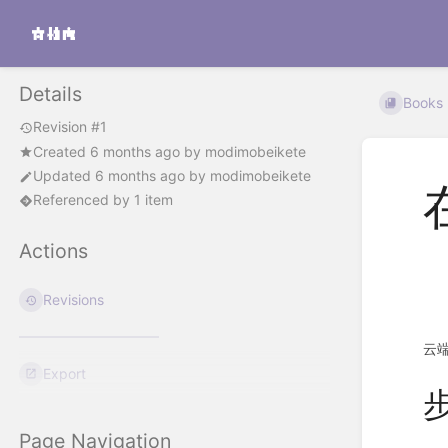
Details
Books
Revision #1
Created
6 months ago
by
modimobeikete
Updated
6 months ago
by
modimobeikete
Referenced by 1 item
Actions
Revisions
云端
Export
Page Navigation