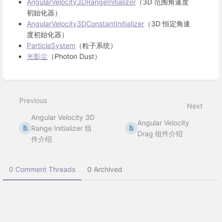
AngularVelocity3DRangeInitializer
（3D 范围角速度
初始化器）
AngularVelocity3DConstantInitializer
（3D 恒定角速
度初始化器）
ParticleSystem
（粒子系统）
光影尘
（Photon Dust）
Enter
section
select
Previous
mode
Next
Angular Velocity 3D
Angular Velocity
Range Initializer 组
Drag 组件介绍
件介绍
0 Comment Threads
0 Archived
QQ
KOOK
Discord
Github
哔哩哔哩
官方网站