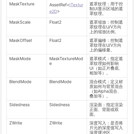
MaskTexture
遮罩纹理：用于控
AssetRef<
ITextur
制UI显示区域的遮
e2D
>
罩纹理。
MaskScale
Float2
遮罩缩放：控制遮
罩纹理在U/V方向
上的缩放比例。
MaskOffset
Float2
遮罩偏移：控制遮
罩纹理在U/V方向
上的偏移量。
MaskMode
MaskTextureMod
遮罩模式：指定遮
e
罩纹理如何影响
UI（如正片叠底、
相加等）。
BlendMode
BlendMode
混合模式：定义材
质如何与背景混合
（如Alpha混合、
叠加等）。
Sidedness
Sidedness
渲染面：指定渲染
正面、背面或双
面。
ZWrite
ZWrite
深度写入：是否将
片元的深度值写入
深度缓冲区。