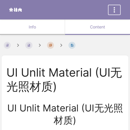
Info
Content
UI Unlit Material (UI无
光照材质)
UI Unlit Material (UI无光照
材质)