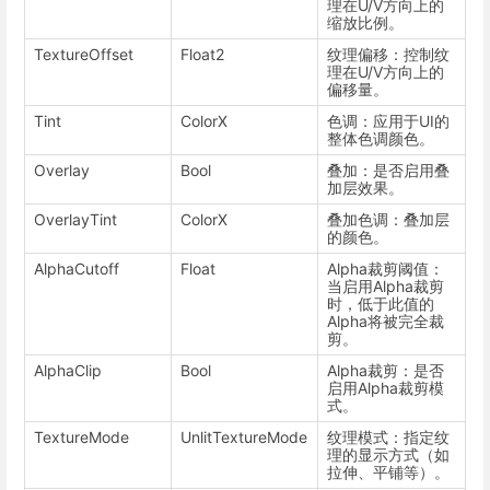
理在U/V方向上的
缩放比例。
TextureOffset
Float2
纹理偏移：控制纹
理在U/V方向上的
偏移量。
Tint
ColorX
色调：应用于UI的
整体色调颜色。
Overlay
Bool
叠加：是否启用叠
加层效果。
OverlayTint
ColorX
叠加色调：叠加层
的颜色。
AlphaCutoff
Float
Alpha裁剪阈值：
当启用Alpha裁剪
时，低于此值的
Alpha将被完全裁
剪。
AlphaClip
Bool
Alpha裁剪：是否
启用Alpha裁剪模
式。
TextureMode
UnlitTextureMode
纹理模式：指定纹
理的显示方式（如
拉伸、平铺等）。