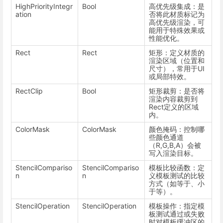
HighPriorityIntegr
Bool
高优先级集成：是
ation
否将此材质标记为
高优先级渲染，可
能用于特殊效果或
性能优化。
Rect
Rect
矩形：定义材质的
渲染区域（位置和
尺寸），常用于UI
或局部特效。
RectClip
Bool
矩形裁剪：是否将
渲染内容裁剪到
Rect定义的区域
内。
ColorMask
ColorMask
颜色掩码：控制哪
些颜色通道
（R,G,B,A）会被
写入渲染目标。
StencilCompariso
StencilCompariso
模板比较函数：定
n
n
义模板测试的比较
方式（如等于、小
于等）。
StencilOperation
StencilOperation
模板操作：指定模
板测试通过或失败
时对模板缓冲区的