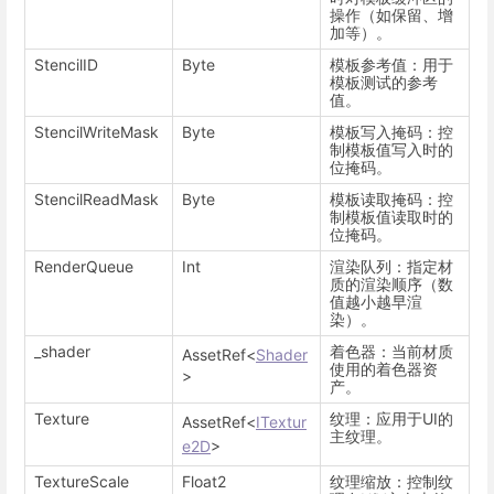
操作（如保留、增
加等）。
StencilID
Byte
模板参考值：用于
模板测试的参考
值。
StencilWriteMask
Byte
模板写入掩码：控
制模板值写入时的
位掩码。
StencilReadMask
Byte
模板读取掩码：控
制模板值读取时的
位掩码。
RenderQueue
Int
渲染队列：指定材
质的渲染顺序（数
值越小越早渲
染）。
_shader
着色器：当前材质
AssetRef<
Shader
使用的着色器资
>
产。
Texture
纹理：应用于UI的
AssetRef<
ITextur
主纹理。
e2D
>
TextureScale
Float2
纹理缩放：控制纹