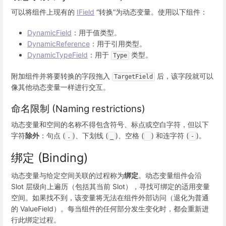
可以将组件上现有的
IField
“转换”为动态变量。使用以下组件：
DynamicField
：用于值类型。
DynamicReference
：用于引用类型。
DynamicTypeField
：用于
类型。
Type
附加组件并将要转换的字段拖入
后，该字段就可以
TargetField
像其他动态变量一样进行交互。
命名限制 (Naming restrictions)
动态变量和空间的名称不得包含符号、标点或空白字符，但以下
字符
除外
：句点 (
)、下划线 (
)、空格 (
) 和连字符 (
)。
.
_
-
绑定 (Binding)
动态变量与给定空间关联的过程称为
绑定
。动态变量组件会沿
Slot 层级向上遍历（包括其当前 Slot），寻找可绑定的适用变量
空间。如果找不到，该变量将无法在组件外部访问（退化为普通
的 ValueField）。每当组件的任何部分发生变化时，都会重新进
行此绑定过程。