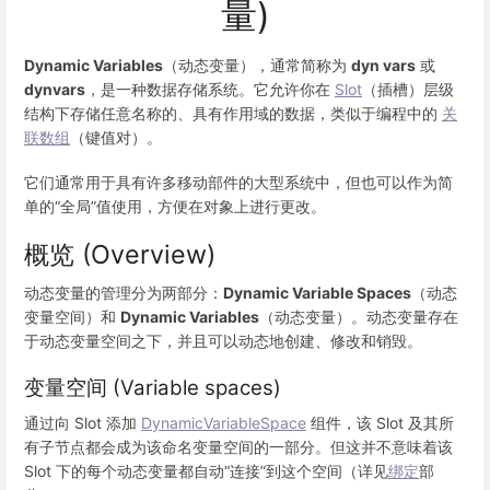
量)
Dynamic Variables
（动态变量），通常简称为
dyn vars
或
dynvars
，是一种数据存储系统。它允许你在
Slot
（插槽）层级
结构下存储任意名称的、具有作用域的数据，类似于编程中的
关
联数组
（键值对）。
它们通常用于具有许多移动部件的大型系统中，但也可以作为简
单的“全局”值使用，方便在对象上进行更改。
概览 (Overview)
动态变量的管理分为两部分：
Dynamic Variable Spaces
（动态
变量空间）和
Dynamic Variables
（动态变量）。动态变量存在
于动态变量空间之下，并且可以动态地创建、修改和销毁。
变量空间 (Variable spaces)
通过向 Slot 添加
DynamicVariableSpace
组件，该 Slot 及其所
有子节点都会成为该命名变量空间的一部分。但这并不意味着该
Slot 下的每个动态变量都自动“连接”到这个空间（详见
绑定
部