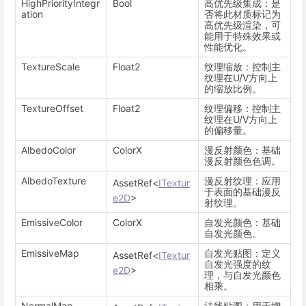
HighPriorityIntegr
Bool
高优先级集成：是
ation
否将此材质标记为
高优先级渲染，可
能用于特殊效果或
性能优化。
TextureScale
Float2
纹理缩放：控制主
纹理在U/V方向上
的缩放比例。
TextureOffset
Float2
纹理偏移：控制主
纹理在U/V方向上
的偏移量。
AlbedoColor
ColorX
漫反射颜色：基础
漫反射颜色色调。
AlbedoTexture
漫反射纹理：应用
AssetRef<
ITextur
于表面的基础漫反
e2D
>
射纹理。
EmissiveColor
ColorX
自发光颜色：基础
自发光颜色。
EmissiveMap
自发光贴图：定义
AssetRef<
ITextur
自发光强度的纹
e2D
>
理，与自发光颜色
相乘。
NormalMap
法线贴图：用于增