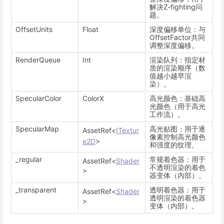
解决Z-fighting问
题。
OffsetUnits
Float
深度偏移单位：与
OffsetFactor共同
调整深度偏移。
RenderQueue
Int
渲染队列：指定材
质的渲染顺序（数
值越小越早渲
染）。
SpecularColor
ColorX
高光颜色：基础高
光颜色（用于高光
工作流）。
SpecularMap
高光贴图：用于逐
AssetRef<
ITextur
像素控制高光颜色
e2D
>
和强度的纹理。
_regular
常规着色器：用于
AssetRef<
Shader
不透明渲染的着色
>
器变体（内部）。
_transparent
透明着色器：用于
AssetRef<
Shader
透明渲染的着色器
>
变体（内部）。