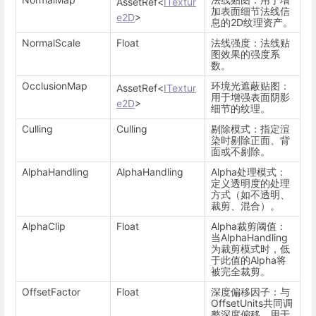
AssetRef<
ITextur
加表面细节法线信
e2D
>
息的2D纹理资产。
NormalScale
Float
法线强度：法线贴
图效果的强度系
数。
OcclusionMap
环境光遮蔽贴图：
AssetRef<
ITextur
用于增强表面阴影
e2D
>
细节的纹理。
Culling
Culling
剔除模式：指定渲
染时剔除正面、背
面或不剔除。
AlphaHandling
AlphaHandling
Alpha处理模式：
定义透明度的处理
方式（如不透明、
裁剪、混合）。
AlphaClip
Float
Alpha裁剪阈值：
当AlphaHandling
为裁剪模式时，低
于此值的Alpha将
被完全裁剪。
OffsetFactor
Float
深度偏移因子：与
OffsetUnits共同调
整深度偏移，用于