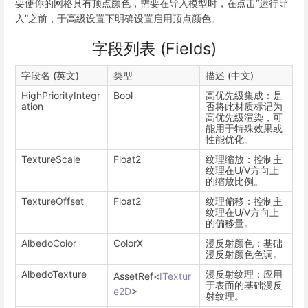
要使你的网格具有顶点颜色，需要在导入模型时，在点击“运行导
入”之前，于高级设置下明确设置启用顶点颜色。
字段列表 (Fields)
字段名 (英文)
类型
描述 (中文)
HighPriorityIntegr
Bool
高优先级集成：是
ation
否将此材质标记为
高优先级渲染，可
能用于特殊效果或
性能优化。
TextureScale
Float2
纹理缩放：控制主
纹理在U/V方向上
的缩放比例。
TextureOffset
Float2
纹理偏移：控制主
纹理在U/V方向上
的偏移量。
AlbedoColor
ColorX
漫反射颜色：基础
漫反射颜色色调。
AlbedoTexture
漫反射纹理：应用
AssetRef<
ITextur
于表面的基础漫反
e2D
>
射纹理。