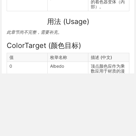
的着色器变体（内
部）。
用法 (Usage)
此章节尚不完整，需要补充。
ColorTarget (颜色目标)
值
枚举名称
描述 (中文)
0
Albedo
顶点颜色应作为乘
数应用于材质的漫
反射/颜色外观。
1
Emissive
顶点颜色应作为乘
数应用于材质的自
发光/辉光外观。
2
Metallic
顶点颜色应作为乘
数应用于材质的金
属度/光滑度外观。
示例 (Examples)