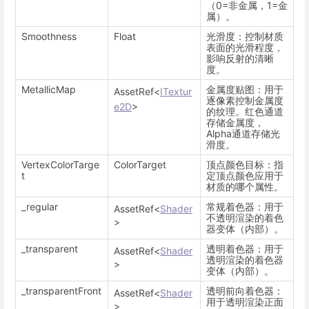
（0=非金属，1=金
属）。
Smoothness
Float
光滑度：控制材质
表面的光滑程度，
影响反射的清晰
度。
MetallicMap
金属度贴图：用于
AssetRef<
ITextur
逐像素控制金属度
e2D
>
的纹理。红色通道
存储金属度，
Alpha通道存储光
滑度。
VertexColorTarge
ColorTarget
顶点颜色目标：指
t
定顶点颜色应用于
材质的哪个属性。
_regular
常规着色器：用于
AssetRef<
Shader
不透明渲染的着色
>
器变体（内部）。
_transparent
透明着色器：用于
AssetRef<
Shader
透明渲染的着色器
>
变体（内部）。
_transparentFront
透明前向着色器：
AssetRef<
Shader
用于透明渲染正面
>