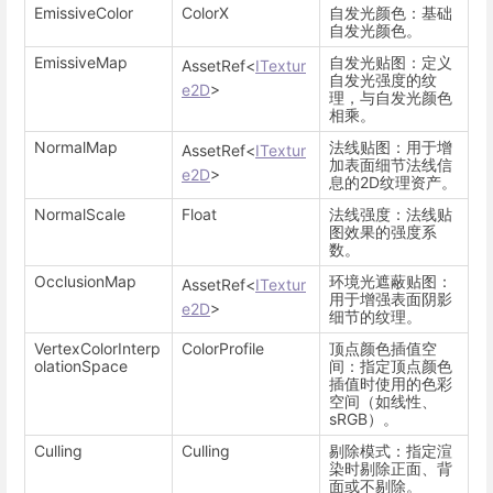
EmissiveColor
ColorX
自发光颜色：基础
自发光颜色。
EmissiveMap
自发光贴图：定义
AssetRef<
ITextur
自发光强度的纹
e2D
>
理，与自发光颜色
相乘。
NormalMap
法线贴图：用于增
AssetRef<
ITextur
加表面细节法线信
e2D
>
息的2D纹理资产。
NormalScale
Float
法线强度：法线贴
图效果的强度系
数。
OcclusionMap
环境光遮蔽贴图：
AssetRef<
ITextur
用于增强表面阴影
e2D
>
细节的纹理。
VertexColorInterp
ColorProfile
顶点颜色插值空
olationSpace
间：指定顶点颜色
插值时使用的色彩
空间（如线性、
sRGB）。
Culling
Culling
剔除模式：指定渲
染时剔除正面、背
面或不剔除。