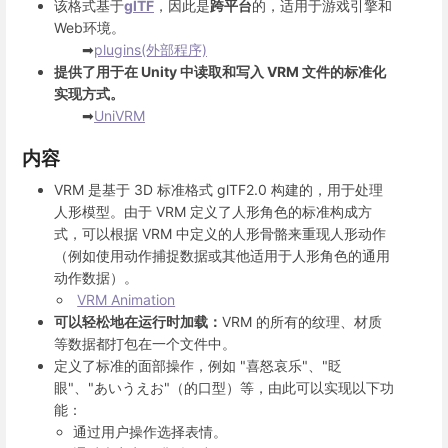
该格式基于
glTF
，因此是
跨平台
的，适用于游戏引擎和
Web环境。
➡
plugins(外部程序)
提供了用于在 Unity 中读取和写入 VRM 文件的标准化
实现方式。
➡
UniVRM
内容
VRM 是基于 3D 标准格式 glTF2.0 构建的，用于处理
人形模型。由于 VRM 定义了人形角色的标准构成方
式，可以根据 VRM 中定义的人形骨骼来重现人形动作
（例如使用动作捕捉数据或其他适用于人形角色的通用
动作数据）。
VRM Animation
可以轻松地在运行时加载：
VRM 的所有的纹理、材质
等数据都打包在一个文件中。
定义了标准的面部操作，例如 "喜怒哀乐"、"眨
眼"、"あいうえお"（的口型）等，由此可以实现以下功
能：
通过用户操作选择表情。