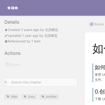
Details
Books
Created
2 years ago
by
北溟瞬息
Updated
1 year ago
by
北溟瞬息
Referenced by 1 item
如
Actions
Export
如何
使用 U
文件。 
0.
VRM
Unity
UniVRM
下载 Un