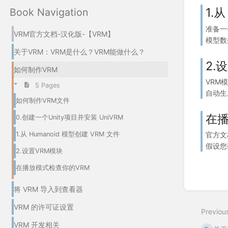
1.
Book Navigation
准备一个
VRM官方文档-汉化版-【VRM】
模型数据
关于VRM：VRM是什么？VRM能做什么？
2.
如何制作VRM
VRM模
5 Pages
自动生成
如何制作VRM文件
在播
0.创建一个Unity项目并安装 UniVRM
1.从 Humanoid 模型创建 VRM 文件
官方文
假设您已
2.设置VRM模块
在播放模式检查你的VRM
将 VRM 导入到查看器
VRM 的许可证设置
Previou
VRM 开发相关