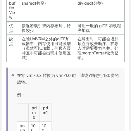
buf
shared(共享)
divided(分割)
fer
Vie
w
优
接近游戏引擎内存布局，转
可用一般的 glTF 加载程
点
换较少
序加载
缺
在除UniVRM之外的glTF加
在导出时，可能会增加
点
载器中，内存使用可能激增
顶点并改变顺序。在导
（虽然可以加载，但顶点缓
入时需要费力合并。处
冲区中可能会出现未使用区
理morphTarget较为繁
域）
琐。
在将 vrm-0.x 转换为 vrm-1.0 时，请绕Y轴进行180度的
旋转。
例：
pri
pri
m
m1
0
po
10
10
siti
0
0