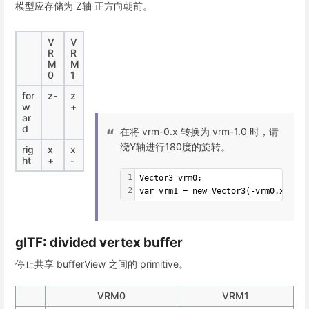
模型应存储为 Z轴 正方向朝前。
V
V
R
R
M
M
0
1
for
z-
z
w
+
ar
d
在将 vrm-0.x 转换为 vrm-1.0 时，请
绕Y轴进行180度的旋转。
rig
x
x
ht
+
-
1
Vector3 vrm0;
2
var vrm1 = new Vector3(-vrm0.x, vrm
glTF: divided vertex buffer
停止共享 bufferView 之间的 primitive。
VRM0
VRM1