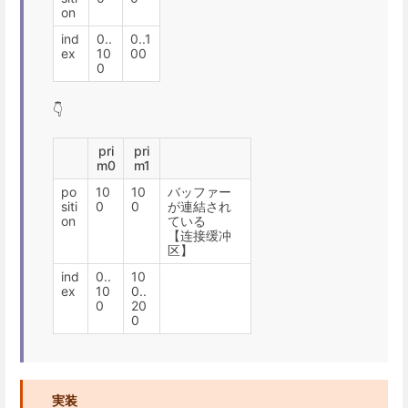
on
ind
0..
0..1
ex
10
00
0
👇
pri
pri
m0
m1
po
10
10
バッファー
siti
0
0
が連結され
on
ている
【连接缓冲
区】
ind
0..
10
ex
10
0..
0
20
0
実装