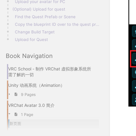
Upload your avatar for PC​
(Optional) Upload for quest​
Find the Quest Prefab or Scene​
Copy the blueprint ID over to the quest prefab​
Change Build Target​
Upload for Quest​
Book Navigation
VRC School - 制作 VRChat 虚拟形象系统所
需了解的一切
Unity 动画系统（Animation）
9 Pages
VRChat Avatar 3.0 简介
1 Page
新页面