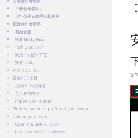
安装创作者助手​
下载创作者助手
运行创作者助手安装程序​
配置创作者助手​
初始设置​
安装 Unity Hub​
创建 Unity 账户​
激活个人版许可证​
安装 Unity​
创建 VCC 项目​
访
设置VCC项目
启动Unity编辑器
导入必需的包​
Import your avatar​
Find the scene or prefab of your Avatar​
Upload your avatar​
Open the SDK window​
Log in to the SDK window​