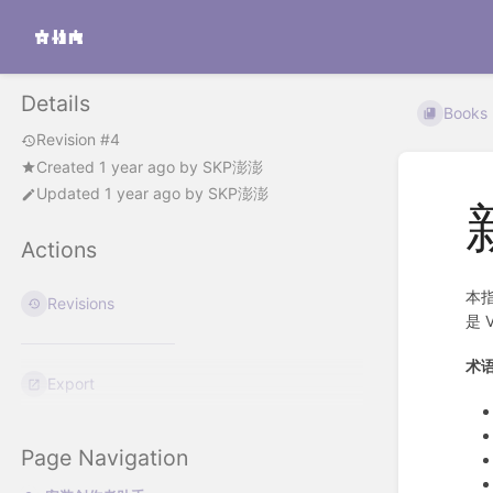
Details
Books
Revision #4
Created
1 year ago
by
SKP澎澎
Updated
1 year ago
by
SKP澎澎
Actions
本指
Revisions
是 
术
Export
Page Navigation