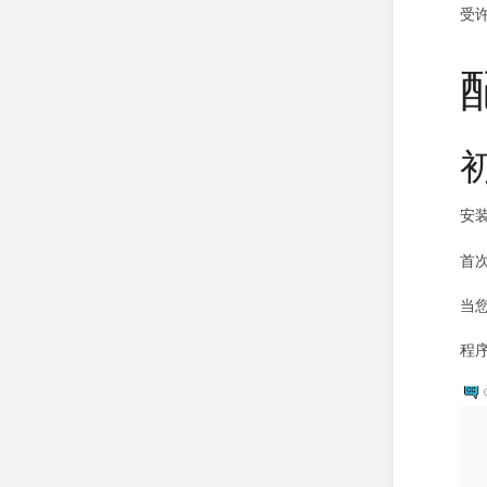
受
安
首
当
程