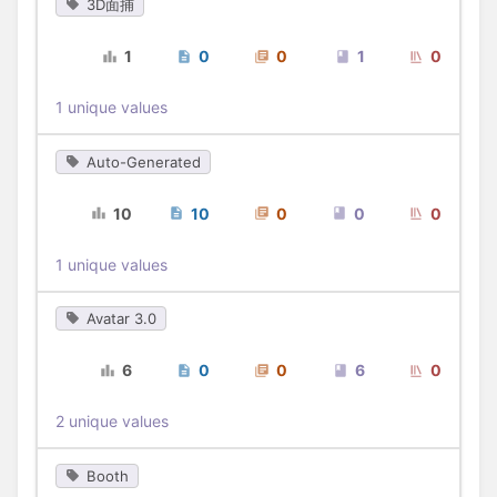
3D面捕
1
0
0
1
0
1 unique values
Auto-Generated
10
10
0
0
0
1 unique values
Avatar 3.0
6
0
0
6
0
2 unique values
Booth