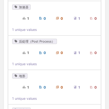
加速器
1
0
0
1
0
1 unique values
后处理（Post Process）
1
0
0
1
0
1 unique values
地形
1
0
0
1
0
1 unique values