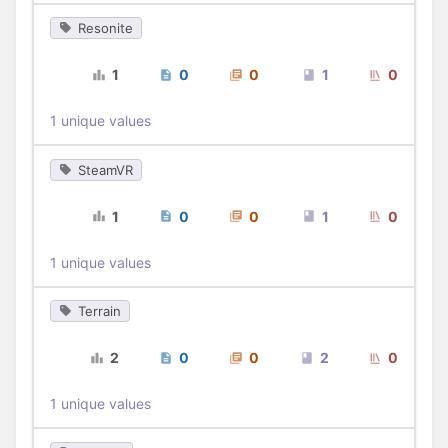
Resonite
1
0
0
1
0
1 unique values
SteamVR
1
0
0
1
0
1 unique values
Terrain
2
0
0
2
0
1 unique values