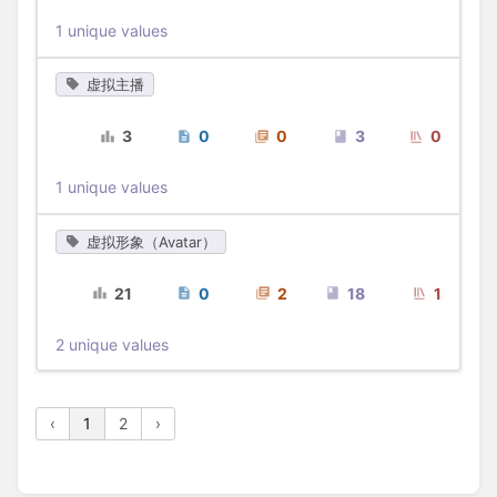
1 unique values
虚拟主播
3
0
0
3
0
1 unique values
虚拟形象（Avatar）
21
0
2
18
1
2 unique values
‹
1
2
›