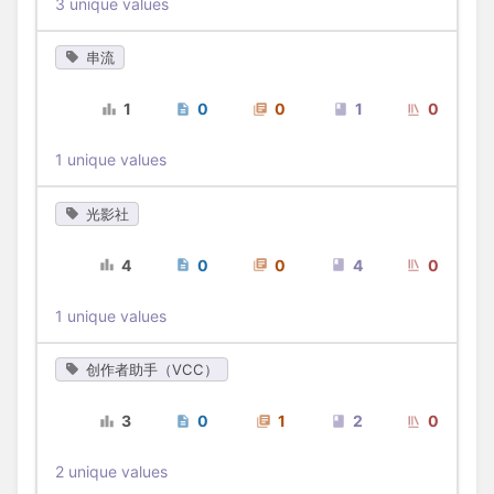
3 unique values
串流
1
0
0
1
0
1 unique values
光影社
4
0
0
4
0
1 unique values
创作者助手（VCC）
3
0
1
2
0
2 unique values