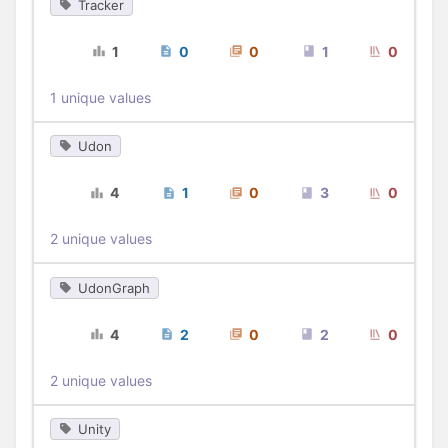
Tracker
1
0
0
1
0
1 unique values
Udon
4
1
0
3
0
2 unique values
UdonGraph
4
2
0
2
0
2 unique values
Unity