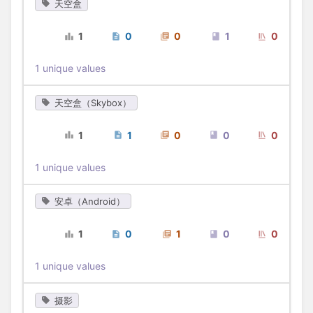
天空盒
1
0
0
1
0
1 unique values
天空盒（Skybox）
1
1
0
0
0
1 unique values
安卓（Android）
1
0
1
0
0
1 unique values
摄影