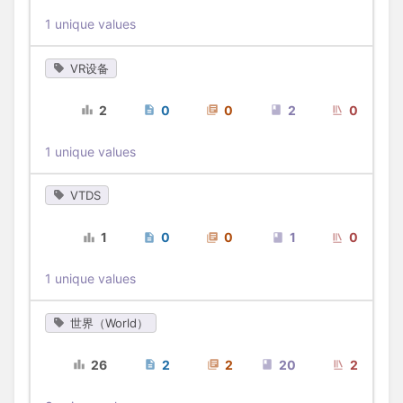
1 unique values
VR设备
2
0
0
2
0
1 unique values
VTDS
1
0
0
1
0
1 unique values
世界（World）
26
2
2
20
2