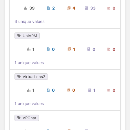
39
2
4
33
0
6 unique values
UniVRM
1
0
1
0
0
1 unique values
VirtualLens2
1
0
0
1
0
1 unique values
VRChat