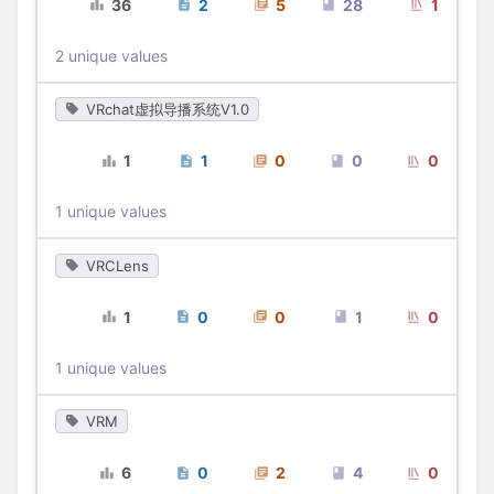
36
2
5
28
1
2 unique values
VRchat虚拟导播系统V1.0
1
1
0
0
0
1 unique values
VRCLens
1
0
0
1
0
1 unique values
VRM
6
0
2
4
0