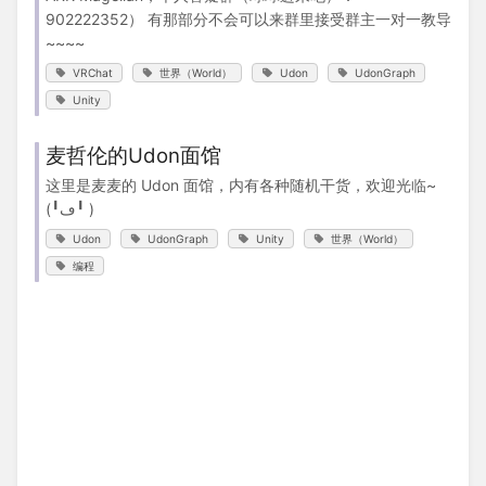
902222352） 有那部分不会可以来群里接受群主一对一教导
~~~~
VRChat
世界（World）
Udon
UdonGraph
Unity
麦哲伦的Udon面馆
这里是麦麦的 Udon 面馆，内有各种随机干货，欢迎光临~
(╹ڡ╹ )
Udon
UdonGraph
Unity
世界（World）
编程