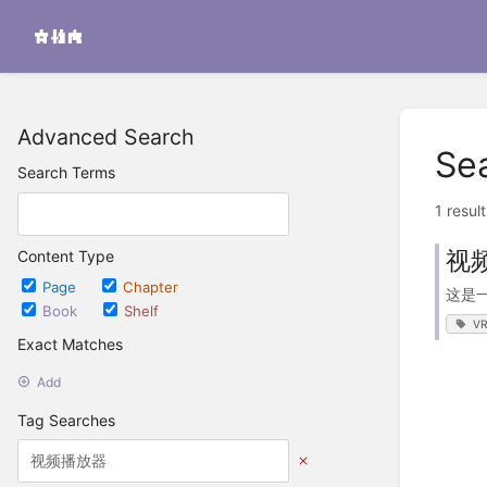
Advanced Search
Se
Search Terms
1 resul
视频
Content Type
Page
Chapter
这是
Book
Shelf
VR
Exact Matches
Add
Tag Searches