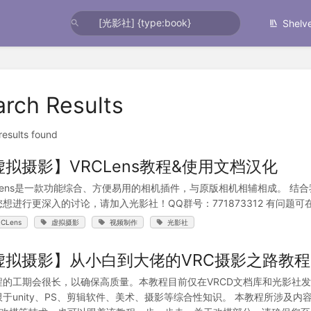
Shelv
arch Results
 results found
虚拟摄影】VRCLens教程&使用文档汉化
CLens是一款功能综合、方便易用的相机插件，与原版相机相辅相成。 结合
想进行更深入的讨论，请加入光影社！QQ群号：771873312 有问题可在文档
CLens
虚拟摄影
视频制作
光影社
虚拟摄影】从小白到大佬的VRC摄影之路教
程的工期会很长，以确保高质量。本教程目前仅在VRCD文档库和光影社
限于unity、PS、剪辑软件、美术、摄影等综合性知识。 本教程所涉及