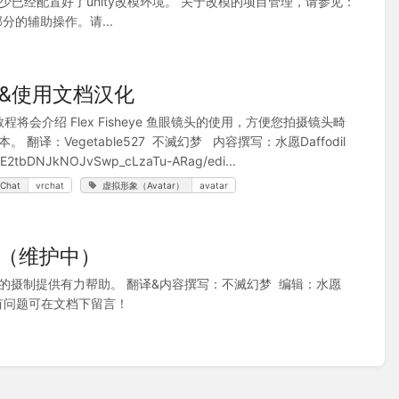
已经配置好了unity改模环境。 关于改模的项目管理，请参见：
模部分的辅助操作。请...
教程&使用文档汉化
本教程将会介绍 Flex Fisheye 鱼眼镜头的使用，方便您拍摄镜头畸
翻译：Vegetable527 不滅幻梦 内容撰写：水愿Daffodil
2tbDNJkNOJvSwp_cLzaTu-ARag/edi...
Chat
vrchat
虚拟形象（Avatar）
avatar
汉化（维护中）
，为您的摄制提供有力帮助。 翻译&内容撰写：不滅幻梦 编辑：水愿
2 有问题可在文档下留言！