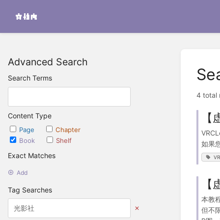
Advanced Search
Se
Search Terms
4 total
【
Content Type
Page
Chapter
VR
Book
Shelf
如果您
Exact Matches
VR
Add
【
Tag Searches
本教
但不