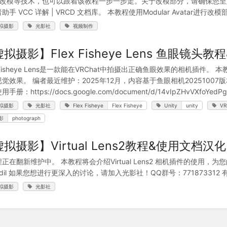
、改模等技术，也可以跟着该教程一步一步走。关于改模部分，请确保您至少
助手 VCC 详解 | VRCD 文档库。 本教程使用Modular Avatar进行改
拟摄影
光影社
视频制作
拟摄影】Flex Fisheye Lens 鱼眼镜头
x Fisheye Lens是一款能在VRChat中拍摄出正确鱼眼效果的相机插件。 
觉效果。 编者最近维护：2025年12月，内容基于鱼眼相机20251007版本。 
手册：https://docs.google.com/document/d/14vIpZHvVXfoYedPgE
拟摄影
光影社
Flex Fisheye
Flex Fisheye
Unity
unity
VR
影
photograph
拟摄影】Virtual Lens2教程&使用文档
正在翻新维护中。 本教程将会介绍Virtual Lens2 相机插件的使用
fodil 如果您想进行更深入的讨论，请加入光影社！QQ群号：77187331
拟摄影
光影社