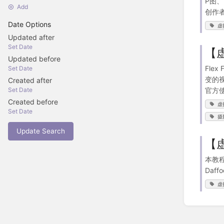
P图
Add
创作者
Date Options
虚
Updated after
Set Date
【虚
Updated before
Fle
Set Date
变的视
Created after
官方使用
Set Date
Created before
虚
Set Date
摄
Update Search
【虚
本教程
Daf
虚