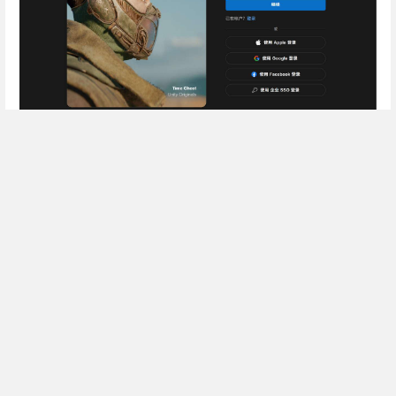
Enter
section
select
Next
mode
Previous
2. 下载和设置 Unity
介绍
Hub
0 Comment Threads
0 Archived