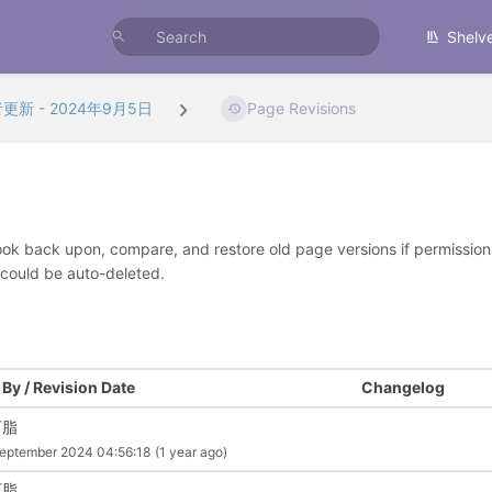
Shelv
更新 - 2024年9月5日
Page Revisions
look back upon, compare, and restore old page versions if permissions 
 could be auto-deleted.
By / Revision Date
Changelog
可脂
eptember 2024 04:56:18
(1 year ago)
可脂