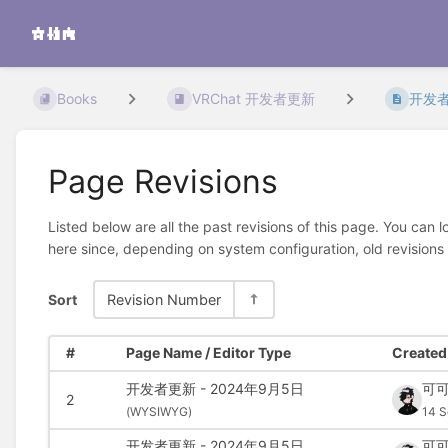
Books
VRChat 开发者更新
开发者
Page Revisions
Listed below are all the past revisions of this page. You can 
here since, depending on system configuration, old revisions
Sort
Revision Number
#
Page Name / Editor Type
Created 
开发者更新 - 2024年9月5日
可
2
(
WYSIWYG)
14 S
开发者更新 - 2024年9月5日
可