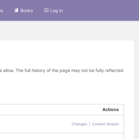
es
Books
Log in
allow. The full history of the page may not be fully reflected
Actions
Changes
|
Current Version