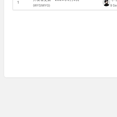
1
(
WYSIWYG)
9 Se