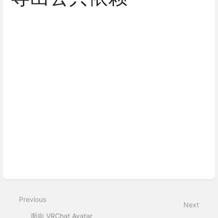
Enter
section
select
mode
Previous
Next
面向 VRChat Avatar