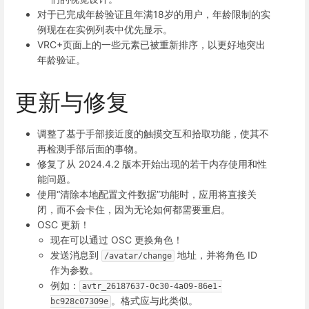
对于已完成年龄验证且年满18岁的用户，年龄限制的实
例现在在实例列表中优先显示。
VRC+页面上的一些元素已被重新排序，以更好地突出
年龄验证。
更新与修复
调整了基于手部接近度的触摸交互和拾取功能，使其不
再检测手部后面的事物。
修复了从 2024.4.2 版本开始出现的若干内存使用和性
能问题。
使用“清除本地配置文件数据”功能时，应用将直接关
闭，而不会卡住，因为无论如何都需要重启。
OSC 更新！
现在可以通过 OSC 更换角色！
发送消息到
地址，并将角色 ID
/avatar/change
作为参数。
例如：
avtr_26187637-0c30-4a09-86e1-
。格式应与此类似。
bc928c07309e