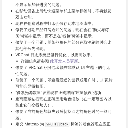
不显示预加载进度的问题。
在移动设备上滑动快速菜单和主菜单标签时，不再触发
双击功能。
现在在创建过程中打印会保存到本地图库中。
修复了过期产品订阅通知的问题，现在会在“购买与订
阅”标签中显示，而不是在“钱包”标签中显示。
修复了一个问题，即某些角色的部分在取消剔除时会比
其他部分先出现。
VRChat 日志系统已进行优化，以提高效率。
详细信息请参阅
此开发人员更新
。
修复了 VRChat 积分包金额在非默认 UI 主题下的可见
性问题。
修复了一个问题，即查看最近的世界或用户时，UI 瓦片
可能会显得挤压。
“像素光源数量”设置现在正确跟随“质量预设”选项。
距离隐藏钻石现在正确应用角色缩放（在一定范围内以
防止它们变得烦人）。
修复了当前角色加载失败后切换回之前角色时的一些问
题。
定义 Matcap 为
标签的着色器现在应正
VRCFallback