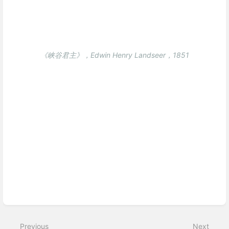
《峡谷君主》，Edwin Henry Landseer，1851
Enter
section
select
Previous
Next
mode