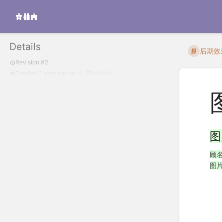
Details
后期效果
Revision #2
Created
1 year ago
by
水愿Daffodil
图
顾
图