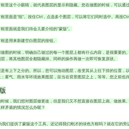
方框里这个小眼睛，就代表图层的显示和隐藏。您在做图的时候，可以通
框里面是“组”。按住Ctrl，点选多个图层，可以将它们同时选中。再按Ctr
方框里面就是我们待会儿要介绍的“蒙版”。
方框是用来新建空白图层的按钮。
您做图的时候，明确自己做过的每一个图层上都有什么内容，是很重要的。
图层，将其他图层全都隐藏掉。同样的操作再做一次即可恢复原状。
层是有上下之分的。所以，您可以拖动图层，改变其从上往下排的位置，
上；雾气、雨水等环境效果图层，应当在背景图层之上，等等。您之前也许
版
的时候，我们想对图层做更改，但是我们又不想直接在图层上画、做效果
这样矛盾的情况怎么办呢？
S为我们提供了蒙版这个工具。还记得我们刚才的绿色方框吗？就在它的旁