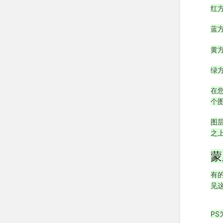
红
蓝方
黄
绿
在
个
图
之
蒙
有
见
P