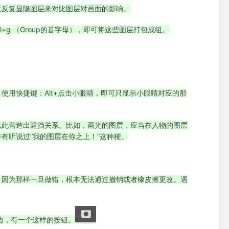
过反复显隐图层来对比图层对画面的影响。
l+g （Group的首字母），即可将这些图层打包成组。
使用快捷键：Alt+点击小眼睛，即可只显示小眼睛对应的那
以此营造出遮挡关系。比如，画光的图层，应当在人物的图层
有听说过“我的图层在你之上！”这种梗。
。因为那样一旦做错，根本无法通过撤销或者橡皮擦更改。遇
边，有一个这样的按钮。