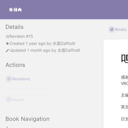
Details
Books
Revision #15
Created
1 year ago
by
水愿Daffodil
Updated
1 month ago
by
水愿Daffodil
Actions
感
Revisions
V
主编
Export
英文
Book Navigation
日文