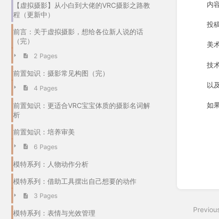
内容
【虚拟摄影】从小白到大佬的VRC摄影之路教
程（更新中）
投
前言：关于虚拟摄影，想给各位新人说的话
（完）
美
2 Pages
技术
前置知识：摄影常见构图（完）
以
4 Pages
如果
前置知识：更适合VRC宝宝体质的摄影名词解
析
Enter
前置知识：培养审美
section
select
6 Pages
mode
模特系列：人物动作分析
模特系列：借助工具摆出自己想要的动作
3 Pages
Previou
模特系列：表情与光效管理