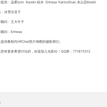
提供：远雾lynn Kareki-枯木 Erlnesa YukinoStuki 糸云恋Koishi
稿：冰雪泠灵子
术顾问：王大牛子
顾问：Erlnesa
及提供教程内VRChat照片例图的摄影师们。
您有更多希望讨论的，欢迎加入光影社！QQ群：771873312
s