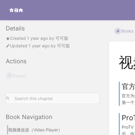
Details
Books
Created
1 year ago
by
可可脂
Updated
1 year ago
by
可可脂
视
Actions
Export
官
官方为
第一个文件
Book Navigation
Pro
ProT
视频播放器（Video Player）
后，你需