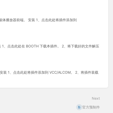
设计的多功能媒体播放器前端。 安装 1、点击此处将插件添加到
 1、点击此处在 BOOTH 下载本插件。 2、将下载好的文件解压
器。 安装 1、点击此处将插件添加到 VCC/ALCOM。 2、将插件装载
Next
官方预制件