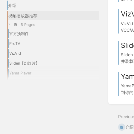
介绍
Viz
视频播放器推荐
VizV
5 Pages
VCC/
官方预制件
Sl
ProTV
VizVid
Sli
并装载到
Sliden【幻灯片】
Yama Player
Yam
Yama
到你的 U
Previou
介绍