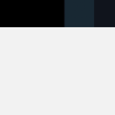
（这是对着查看器按下
Ctrl+
此状态下，如果对照着前文所说的移动视角的快捷键
Ctrl+鼠标右键
的话，