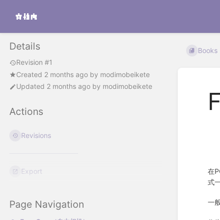
Details
Books
Revision #1
Created
2 months ago
by
modimobeikete
Updated
2 months ago
by
modimobeikete
Actions
Revisions
在
Export
式
一
Page Navigation