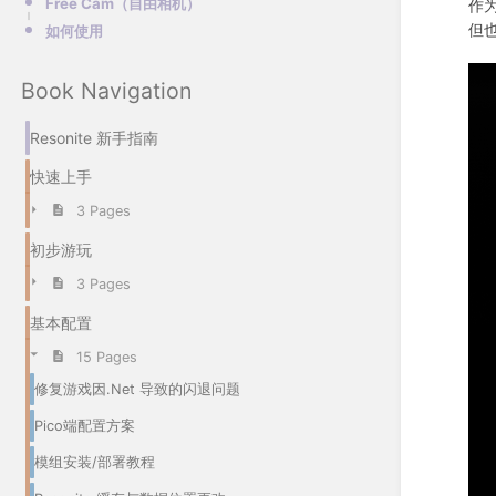
Free Cam（自由相机）
作
但
如何使用
Book Navigation
Resonite 新手指南
快速上手
3 Pages
初步游玩
3 Pages
基本配置
15 Pages
修复游戏因.Net 导致的闪退问题
Pico端配置方案
模组安装/部署教程