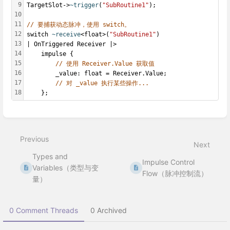
9
TargetSlot->
~trigger
(
"SubRoutine1"
);
10
11
// 要捕获动态脉冲，使用 switch。
12
switch 
~receive
<float>(
"SubRoutine1"
)
13
| OnTriggered Receiver |> 
14
    impulse {
15
// 使用 Receiver.Value 获取值
16
        _value: float = Receiver.Value;
17
// 对 _value 执行某些操作...
18
    };
Enter
section
select
Previous
mode
Next
Types and
Impulse Control
Variables（类型与变
Flow（脉冲控制流）
量）
0 Comment Threads
0 Archived