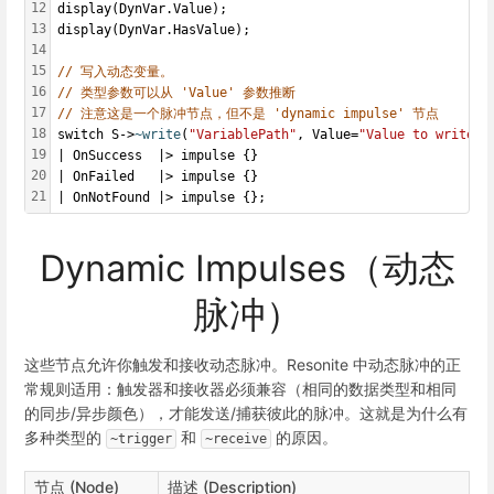
12
display(DynVar.Value);
13
display(DynVar.HasValue);
14
15
// 写入动态变量。
16
// 类型参数可以从 'Value' 参数推断
17
// 注意这是一个脉冲节点，但不是 'dynamic impulse' 节点
18
switch S->
~write
(
"VariablePath"
, Value=
"Value to write..
19
| OnSuccess  |> impulse {}
20
| OnFailed   |> impulse {}
21
| OnNotFound |> impulse {};
Dynamic Impulses（动态
脉冲）
这些节点允许你触发和接收动态脉冲。Resonite 中动态脉冲的正
常规则适用：触发器和接收器必须兼容（相同的数据类型和相同
的同步/异步颜色），才能发送/捕获彼此的脉冲。这就是为什么有
多种类型的
和
的原因。
~trigger
~receive
节点 (Node)
描述 (Description)