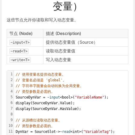
变量）
这些节点允许你读取和写入动态变量。
节点 (Node)
描述 (Description)
提供动态变量值（Source）
~input<T>
读取动态变量值
~read<T>
写入动态变量
~write<T>
1
// 使用变量名提供动态变量。
2
// 变量名必须是 'global'。
3
// 字符串字面量会自动转换为全局变量。
4
// 类型参数是必需的。
5
SourceDynVar = 
~input
<bool>(
"VariableName"
);
6
display(SourceDynVar.Value);
7
display(SourceDynVar.HasValue);
8
9
// 从源槽位读取动态变量。
10
// 类型参数是必需的。
11
DynVar = SourceSlot->
~read
<int>(
"VariableTag"
);