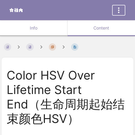
Info
Content
Color HSV Over
Lifetime Start
End（生命周期起始结
束颜色HSV）