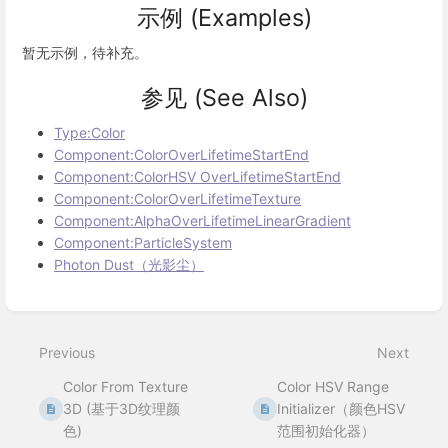
示例 (Examples)
暂无示例，待补充。
参见 (See Also)
Type:Color
Component:ColorOverLifetimeStartEnd
Component:ColorHSV OverLifetimeStartEnd
Component:ColorOverLifetimeTexture
Component:AlphaOverLifetimeLinearGradient
Component:ParticleSystem
Photon Dust（光影尘）
Enter
section
select
Previous
Next
mode
Color From Texture
Color HSV Range
3D (基于3D纹理颜
Initializer（颜色HSV
色)
范围初始化器）