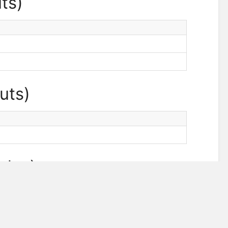
ts)
uts)
les)