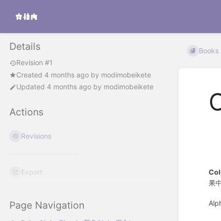
Details
Books
Revision #1
Created
4 months ago
by
modimobeikete
Updated
4 months ago
by
modimobeikete
Actions
Revisions
Col
Export
果
Al
Page Navigation