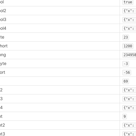
ol
true
ol2
{"x":
ol3
{"x":
ol4
{"x":
te
23
hort
1200
ong
23495
yte
-3
ort
-56
t
69
t2
{"x":
t3
{"x":
t4
{"x":
nt
9
nt2
{"x":
nt3
{"x":