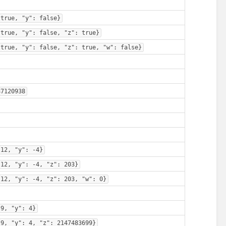
 true, "y": false}
 true, "y": false, "z": true}
 true, "y": false, "z": true, "w": false}
87120938
 12, "y": -4}
 12, "y": -4, "z": 203}
 12, "y": -4, "z": 203, "w": 0}
 9, "y": 4}
 9, "y": 4, "z": 2147483699}