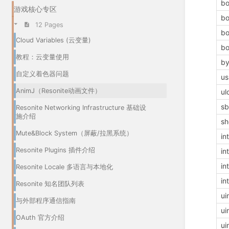
bo
游戏核心专区
bo
12 Pages
bo
Cloud Variables (云变量)
bo
教程：云变量使用
by
自定义着色器问题
us
AnimJ（Resonite动画文件）
ul
sb
Resonite Networking Infrastructure 基础设
施介绍
sh
Mute&Block System（屏蔽/拉黑系统）
in
Resonite Plugins 插件介绍
in
in
Resonite Locale 多语言与本地化
in
Resonite 知名团队列表
ui
与外部程序通信指南
ui
OAuth 官方介绍
ui