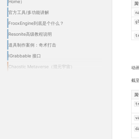
Home）
属性
官方工具/多功能讲解
n
g
FrooxEngine到底是个什么？
Resonite高级教程说明
t
道具制作案例：奇术打击
IGrabbable 接口
Chaostic Metaverse（混元宇宙）
动
截至
属性
t
v
d