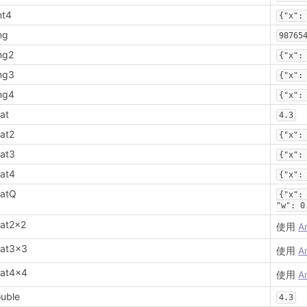
nt4
{"x":
ng
98765
ng2
{"x":
ng3
{"x":
ng4
{"x":
oat
4.3
oat2
{"x":
oat3
{"x":
oat4
{"x":
oatQ
{"x":
"w": 0
oat2x2
使用
A
oat3x3
使用
A
oat4x4
使用
A
uble
4.3