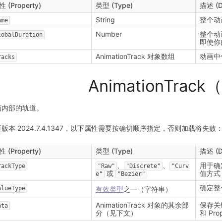
 (Property)
类型 (Type)
描述 (De
String
整个动
ame
Number
整个动
lobalDuration
即使你
AnimationTrack 对象数组
动画中
racks
AnimationTra
画内部的轨道。
版本 2024.7.4.1347，以下属性需要按确切顺序指定，否则加载将失败
 (Property)
类型 (Type)
描述 (De
、
、
用于确
rackType
"Raw"
"Discrete"
"Curv
或
值方式
e"
"Bezier"
确定整
alueType
有效类型
之一（字符串）
AnimationTrack 对象的其余部
保存关
ata
分（见下文）
和 Pro