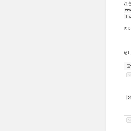
注意
tr
Di
因
适
属性
n
p
k