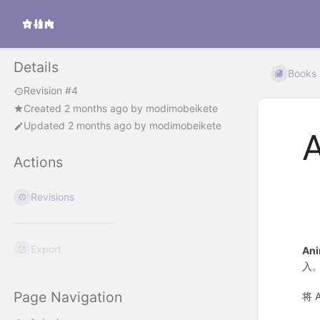
Details
Books
Revision #4
Created
2 months ago
by
modimobeikete
Updated
2 months ago
by
modimobeikete
Actions
Revisions
Export
An
入。
Page Navigation
将 