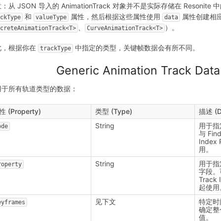
：从 JSON 导入的 AnimationTrack 对象并不是实际存储在 Reson
和
属性，然后根据这些属性使用
属性创建相
ackType
valueType
data
、
）。
screteAnimationTrack<T>
CurveAnimationTrack<T>
此，根据你在
中指定的类型，关键帧数据会有所不同。
trackType
Generic Animation Trac
用于所有轨道类型的数据：
 (Property)
类型 (Type)
描述 (De
String
用于指
ode
与 Find
Index
用。
String
用于指
roperty
字段。可与
Track
起使用
见下文
特定时
eyframes
确定整
值。