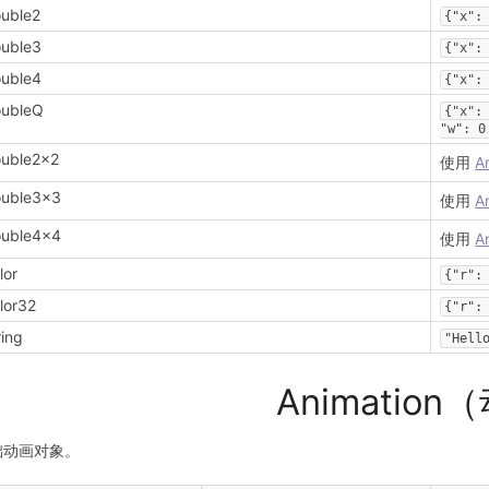
uble2
{"x":
uble3
{"x":
uble4
{"x":
oubleQ
{"x":
"w": 0
uble2x2
使用
A
ouble3x3
使用
A
ouble4x4
使用
A
lor
{"r":
lor32
{"r":
ring
"Hell
Animatio
础动画对象。