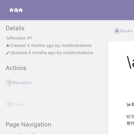
Details
Books
Revision #1
Created
4 months ago
by
modimobeikete
Updated
4 months ago
by
modimobeikete
Actions
Revisions
\a (
Export
铃
整
Page Navigation