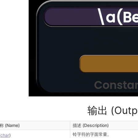
输出 (Outp
称 (Name)
描述 (Description)
铃字符的字面常量。
(
char
)