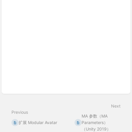
Next
Previous
MA 参数（MA
扩展 Modular Avatar
Parameters）
（Unity 2019）