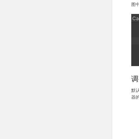
图
调
默
器