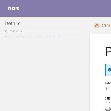
Details
【前置
Revision #5
Created
7 months ago
by
水愿Daffodil
I
个
调
在您