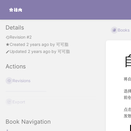
Details
Books
Revision #2
Created
2 years ago
by
可可脂
Updated
2 years ago
by
可可脂
Actions
将
Revisions
选
前创
Export
点击
发
Book Navigation