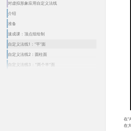
对虚拟形象应用自定义法线
介绍
准备
速成课：顶点组绘制
自定义法线1：“平”面
自定义法线2：圆柱面
自定义法线3："两个半"面
在“
在