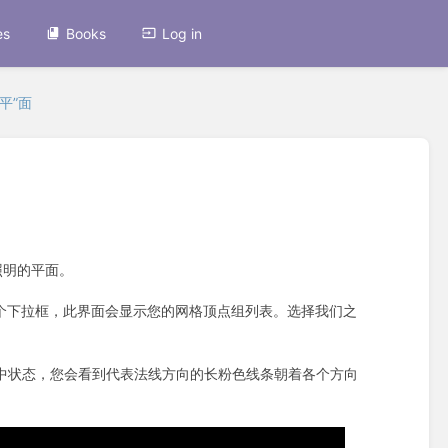
es
Books
Log in
平”面
照明的平面。
有一个下拉框，此界面会显示您的网格顶点组列表。选择我们之
此时都应在被选中状态，您会看到代表法线方向的长粉色线条朝着各个方向