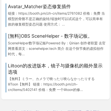
Avatar_Matcher姿态修复插件
链接：https://booth.pm/zh-cn/items/2761082 价格：免费 当
模型的骨骼不是正确的旋转/缩放时可以试试这个，可以简单有
效的修复模型姿态问题 使用方式： ...
[無料]OBS SceneHelper - 数字场记板。
SceneHelper数字场记板Powered By：Qinian 创作者联盟 去官
网查看原文：scenehelper.tech 简介 在这个快节奏的虚拟创作
时代，每...
Liltoon的改进版本，镜子与摄像机的额外显示
选项
【無料】ミラー、カメラで映ったり映らなかったりする
lilToon【無料】 链接：https://booth.pm/zh-
cn/items/5402141 价格：免费 一个liltoon的修...