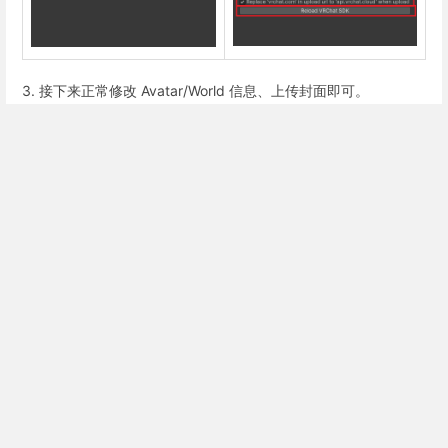
3. 接下来正常修改 Avatar/World 信息、上传封面即可。
Enter
section
select
Next
mode
Previous
在新版本的 SDK 恢
跳过烦人的内容所有
复 Upload Last
权确认弹窗
Build 选项 / 为
Avatar ...
0 Comment Threads
0 Archived
QQ
KOOK
Discord
Github
哔哩哔哩
官方网站